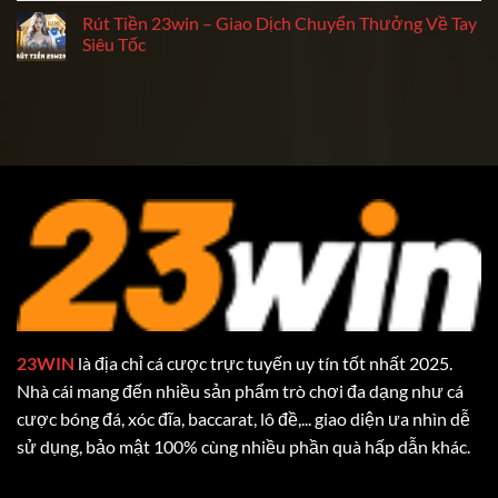
Rút Tiền 23win – Giao Dịch Chuyển Thưởng Về Tay
Siêu Tốc
23WIN
là địa chỉ cá cược trực tuyến uy tín tốt nhất 2025.
Nhà cái mang đến nhiều sản phẩm trò chơi đa dạng như cá
cược bóng đá, xóc đĩa, baccarat, lô đề,... giao diện ưa nhìn dễ
sử dụng, bảo mật 100% cùng nhiều phần quà hấp dẫn khác.