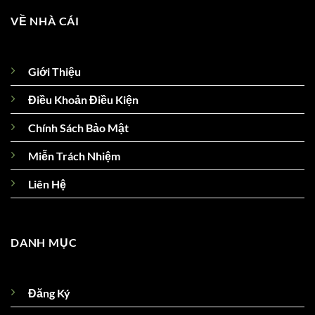
VỀ NHÀ CÁI
Giới Thiệu
Điều Khoản Điều Kiện
Chính Sách Bảo Mật
Miễn Trách Nhiệm
Liên Hệ
DANH MỤC
Đăng Ký