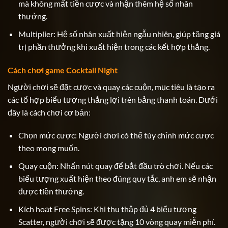
mà không mất tiền cược và nhận thêm hệ số nhân
thưởng.
Multiplier: Hệ số nhân xuất hiện ngẫu nhiên, giúp tăng giá
trị phần thưởng khi xuất hiện trong các kết hợp thắng.
Cách chơi game Cocktail Night
Người chơi sẽ đặt cược và quay các cuộn, mục tiêu là tạo ra
các tổ hợp biểu tượng thắng lợi trên bảng thanh toán. Dưới
đây là cách chơi cơ bản:
Chọn mức cược: Người chơi có thể tùy chỉnh mức cược
theo mong muốn.
Quay cuộn: Nhấn nút quay để bắt đầu trò chơi. Nếu các
biểu tượng xuất hiện theo đúng quy tắc, anh em sẽ nhận
được tiền thưởng.
Kích hoạt Free Spins: Khi thu thập đủ 4 biểu tượng
Scatter, người chơi sẽ được tặng 10 vòng quay miễn phí.