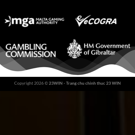
Copyright 2026 ©
23WIN - Trang chu chinh thuc 23 WIN