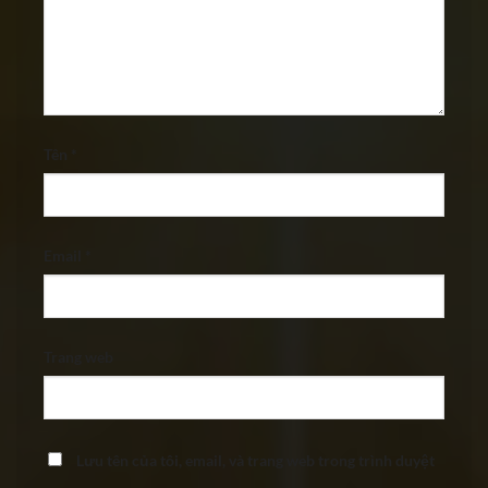
Tên
*
Email
*
Trang web
Lưu tên của tôi, email, và trang web trong trình duyệt