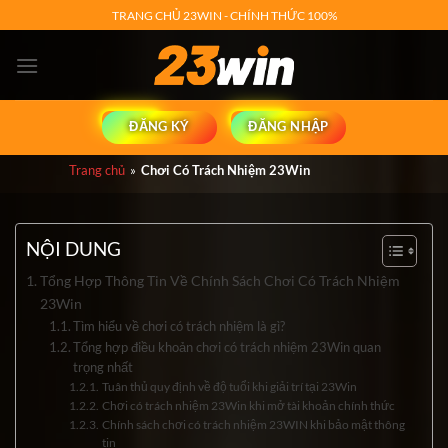
Bỏ
TRANG CHỦ 23WIN - CHÍNH THỨC 100%
qua
nội
dung
ĐĂNG KÝ
ĐĂNG NHẬP
Trang chủ
»
Chơi Có Trách Nhiệm 23Win
NỘI DUNG
Tổng Hợp Thông Tin Về Chính Sách Chơi Có Trách Nhiệm
23Win
Tìm hiểu về chơi có trách nhiệm là gì?
Tổng hợp điều khoản chơi có trách nhiệm 23Win quan
trọng nhất
Tuân thủ quy định về độ tuổi khi giải trí tại 23Win
Chơi có trách nhiệm 23Win khi mở tài khoản chính thức
Chính sách chơi có trách nhiệm 23WIN khi bảo mật thông
tin