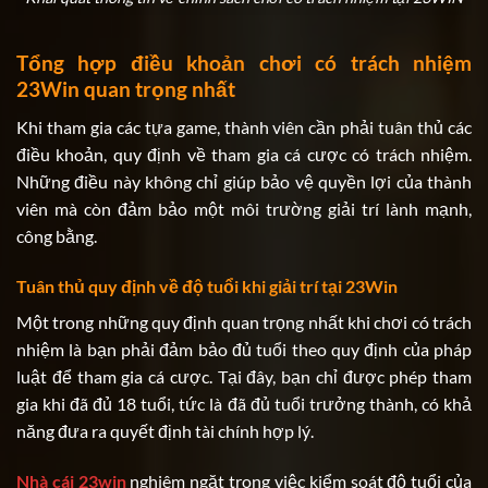
Tổng hợp điều khoản chơi có trách nhiệm
23Win quan trọng nhất
Khi tham gia các tựa game, thành viên cần phải tuân thủ các
điều khoản, quy định về tham gia cá cược có trách nhiệm.
Những điều này không chỉ giúp bảo vệ quyền lợi của thành
viên mà còn đảm bảo một môi trường giải trí lành mạnh,
công bằng.
Tuân thủ quy định về độ tuổi khi giải trí tại 23Win
Một trong những quy định quan trọng nhất khi chơi có trách
nhiệm là bạn phải đảm bảo đủ tuổi theo quy định của pháp
luật để tham gia cá cược. Tại đây, bạn chỉ được phép tham
gia khi đã đủ 18 tuổi, tức là đã đủ tuổi trưởng thành, có khả
năng đưa ra quyết định tài chính hợp lý.
Nhà cái 23win
nghiêm ngặt trong việc kiểm soát độ tuổi của