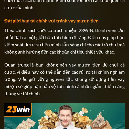
chơi một cách lành mạnh, kiểm soát tốt hơn các thói quen cá
cược của mình.
Đặt giới hạn tài chính với tránh vay mượn tiền
Theo chính sách chơi có trách nhiệm 23WIN, thành viên cần
phải đặt ra một giới hạn tài chính rõ ràng. Điều này giúp bạn
kiểm soát được số tiền mình sẵn sàng chi cho các trò chơi mà
không ảnh hưởng đến các khoản chi tiêu thiết yếu khác.
Quan trọng là bạn không nên vay mượn tiền để chơi cá
cược, vì điều này có thể dẫn đến các rủi ro tài chính nghiêm
trọng. Việc giữ vững nguyên tắc không sử dụng tiền vay
mượn sẽ giúp bạn bảo vệ tài chính cá nhân, giảm thiểu căng
thẳng về tài chính.